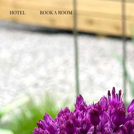
HOTEL
BOOK A ROOM